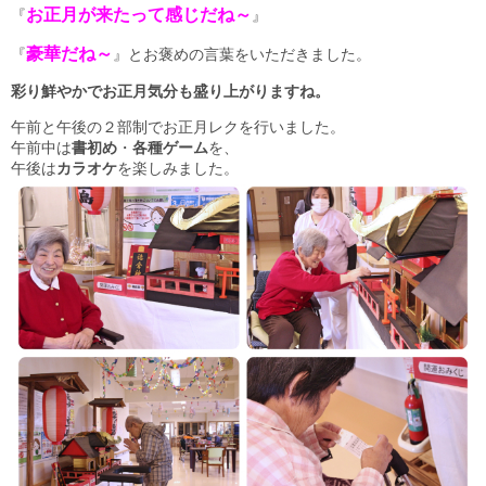
お正月が来たって感じだね～
『
』
豪華だね～
『
』とお褒めの言葉をいただきました。
彩り鮮やかでお正月気分も盛り上がりますね。
午前と午後の２部制でお正月レクを行いました。
午前中は
書初め
・
各種ゲーム
を、
午後は
カラオケ
を楽しみました。