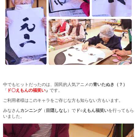
中でもヒットだったのは、国民的人気アニメの
青いたぬき（？）
ド〇えもんの福笑い
です。
「
」
ご利用者様はこのキャラをご存じな方も知らない方もいます。
みなさん
カンニング
（
目隠しなし
）で
ド○えもん福笑い
を行ってもら
いました。