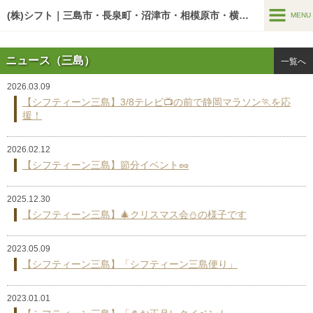
google-site-verification=U7zYAdw5BltOw-v3pWKM03mF5Y7PxGn-
O5AwA5o1HbI
(株)シフト｜三島市・長泉町・沼津市・相模原市・横浜市の老人ホーム
MENU
MENU
ニュース（三島）
一覧へ
介護サービス
2026.03.09
居宅介護支援事業
【シフティーン三島】3/8テレビ📺の前で静岡マラソン🏃を応
援！
訪問介護支援事業
2026.02.12
介護施設
【シフティーン三島】節分イベント🥜
シフティーン
2025.12.30
グループハウス
【シフティーン三島】🎄クリスマス会⛄の様子です
行事と食事
2023.05.09
入居までの流れ
【シフティーン三島】「シフティーン三島便り」
空室情報
2023.01.01