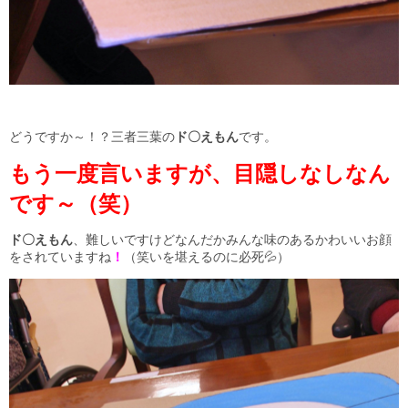
どうですか～！？三者三葉の
ド〇えもん
です。
もう一度言いますが、目隠しなしなん
です～（笑）
ド〇えもん
、難しいですけどなんだかみんな味のあるかわいいお顔
をされていますね
！
（笑いを堪えるのに必死💦）