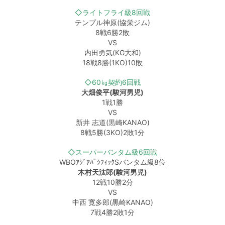
◇ライトフライ級8回戦
テンプル神原(協栄ジム)
8戦6勝2敗
VS
内田勇気(KG大和)
18戦8勝(1KO)10敗
◇60㎏契約6回戦
大畑俊平(駿河男児)
1戦1勝
VS
新井 志道(黒崎KANAO)
8戦5勝(3KO)2敗1分
◇スーパーバンタム級6回戦
WBOｱｼﾞｱﾊﾟｼﾌｨｯｸSバンタム級8位
木村天汰郎(駿河男児)
12戦10勝2分
VS
中西 寛多郎(黒崎KANAO)
7戦4勝2敗1分