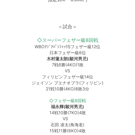
＜試合＞
◇スーパーフェザー級8回戦
WBOｱｼﾞｱﾊﾟｼﾌｨｯｸSフェザー級12位
日本フェザー級6位
木村蓮太朗(駿河男児)
7戦6勝(4KO)1敗
VS
フィリピンフェザー級14位
ジェイソン ブエナオブラ(フィリピン)
21戦10勝(4KO)8敗3分
◇フェザー級8回戦
福永輝(駿河男児)
14戦10勝(7KO)4敗
VS
石田 凌太(角海老)
15戦11勝(6KO)4敗