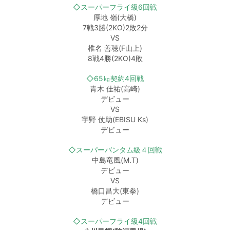
◇スーパーフライ級6回戦
厚地 嶺(大橋)
7戦3勝(2KO)2敗2分
VS
椎名 善聴(F山上)
8戦4勝(2KO)4敗
◇65㎏契約4回戦
青木 佳祐(高崎)
デビュー
VS
宇野 仗助(EBISU Ks)
デビュー
◇スーパーバンタム級４回戦
中島竜風(M.T)
デビュー
VS
橋口昌大(東拳)
デビュー
◇スーパーフライ級4回戦