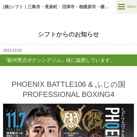
google-site-verification=U7zYAdw5BltOw-v3pWKM03mF5Y7PxGn-
O5AwA5o1HbI
(株)シフト｜三島市・長泉町・沼津市・相模原市・横浜市の老人ホーム
MENU
MENU
介護サービス
シフトからのお知らせ
入居までの流れ
2023.10.02
空室情報
「駿河男児ボクシングジム」様に協賛しています。
リクルート
会社案内
PHOENIX BATTLE106 & ふじの国
PROFESSIONAL BOXING4