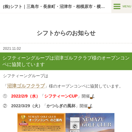
google-site-verification=U7zYAdw5BltOw-v3pWKM03mF5Y7PxGn-
O5AwA5o1HbI
(株)シフト｜三島市・長泉町・沼津市・相模原市・横浜市の老人ホーム
MENU
MENU
介護サービス
シフトからのお知らせ
入居までの流れ
2021.11.02
空室情報
シフティーングループは沼津ゴルフクラブ様のオープンコン
ペに協賛しています
リクルート
シフティーングループは
会社案内
沼津ゴルフクラブ
「
」様のオープンコンペに協賛しています。
①
2022/2/9（水）
「
シフティーンCUP
」開催
②
2022/3/29（火）
「
かつらぎの風杯
」開催