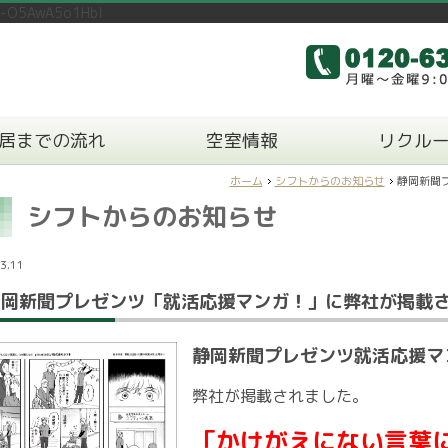
n-O5AwA5o1HbI
居までの流れ
空室情報
リクル
ホーム
シフトからのお知らせ
静岡新聞
シフトからのお知らせ
3.11
岡新聞プレゼンツ「就活応援マンガ！」に弊社が掲載
静岡新聞プレゼンツ就活応援マ
弊社が掲載されました。
「
かけがえにない言葉