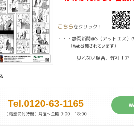
こちら
をクリック！
・・・静岡新聞@S（アットエス）
（
）
公開されています
Web
見れない場合、弊社「
アー
る
Tel.
0120-63-1165
W
〔電話受付時間〕月曜～金曜 9:00 - 18:00