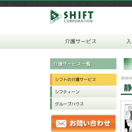
google-site-verification=U7zYAdw5BltOw-v3pWKM03mF5Y7PxG
介護サービス
入
介護サービス一覧
2020.0
シフトの介護サービス
静
シフティーン
グループハウス