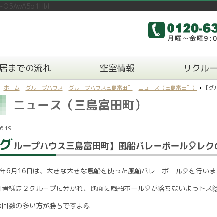
n-O5AwA5o1HbI
居までの流れ
空室情報
リクル
ホーム
グループハウス
グループハウス三島富田町
ニュース（三島富田町）
【グ
ニュース（三島富田町）
6.19
グ
ループハウス三島富田町】風船バレーボール🎈レク
7年6月16日は、大きな大きな風船を使った風船バレーボール🎈を行いま
用者様は２グループに分かれ、地面に風船ボール🎈が落ちないようトス
の回数の多い方が勝ちですよ💪