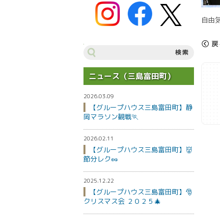
自由
サ
«
戻
イ
ト
内
ニュース（三島富田町）
検
索
2026.03.09
【グループハウス三島富田町】静
岡マラソン観戦🏃
2026.02.11
【グループハウス三島富田町】👹
節分レク🥜
2025.12.22
【グループハウス三島富田町】🎅
クリスマス会 ２０２５🎄