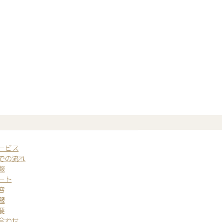
ービス
での流れ
報
ート
容
報
要
合わせ