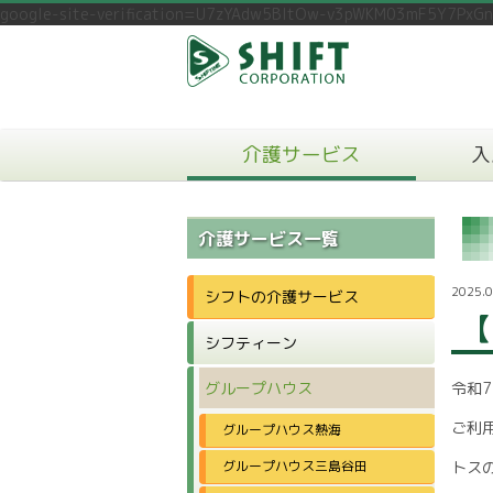
google-site-verification=U7zYAdw5BltOw-v3pWKM03mF5Y7PxG
介護サービス
入
介護サービス一覧
2025.0
シフトの介護サービス
【
シフティーン
グループハウス
令和
ご利
グループハウス熱海
グループハウス三島谷田
トス