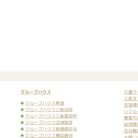
グループハウス
介護サ
入居ま
グループハウス熱海
空室情
グループハウス三島谷田
リクル
グループハウス三島富田町
事業内
グループハウス沼津岡宮
採用情
グループハウス相模原田名
会社概
グループハウス横浜瀬谷
お問い