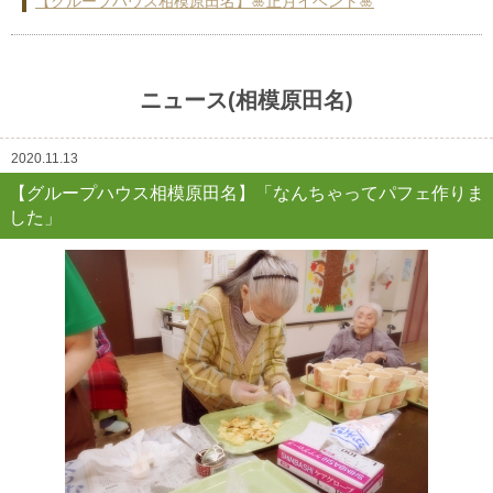
【グループハウス相模原田名】🎍正月イベント🎍
〔横浜市〕住宅型有料老人ホーム グループハウス横浜瀬谷
行事と食事
ニュース(相模原田名)
入居までの流れ
2020.11.13
空室情報
【グループハウス相模原田名】「なんちゃってパフェ作りま
リクルート
した」
会社案内