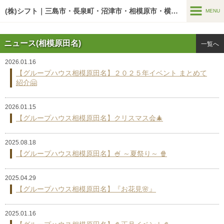
google-site-verification=U7zYAdw5BltOw-v3pWKM03mF5Y7PxGn-
O5AwA5o1HbI
(株)シフト｜三島市・長泉町・沼津市・相模原市・横浜市の老人ホーム
MENU
MENU
ニュース(相模原田名)
一覧へ
介護サービス
2026.01.16
居宅介護支援事業
【グループハウス相模原田名】２０２５年イベント まとめて
紹介🤗
訪問介護支援事業
2026.01.15
介護施設
【グループハウス相模原田名】クリスマス会🎄
シフティーン
2025.08.18
グループハウス
【グループハウス相模原田名】🍧 ～夏祭り～ 🍿
〔三島谷田〕住宅型有料老人ホーム グループハウス三島谷田
2025.04.29
〔富田町〕住宅型有料老人ホーム グループハウス三島富田町
【グループハウス相模原田名】『お花見🌸』
〔沼津市〕住宅型有料老人ホーム グループハウス沼津岡宮
2025.01.16
〔相模原市〕サービス付き高齢者向け住宅